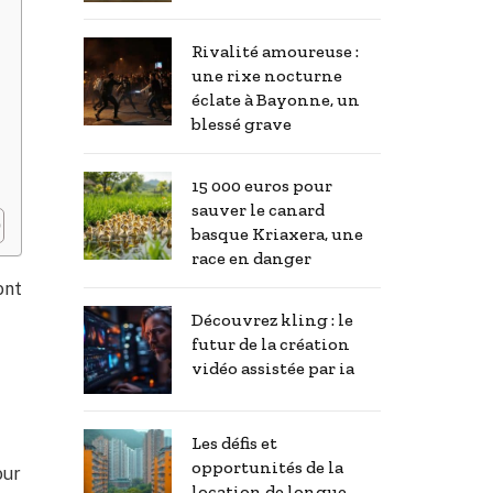
Rivalité amoureuse :
une rixe nocturne
éclate à Bayonne, un
blessé grave
15 000 euros pour
sauver le canard
basque Kriaxera, une
race en danger
ont
Découvrez kling : le
futur de la création
vidéo assistée par ia
Les défis et
opportunités de la
our
location de longue