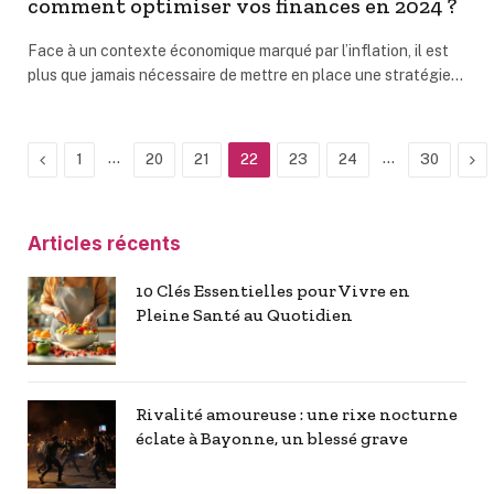
comment optimiser vos finances en 2024 ?
Face à un contexte économique marqué par l’inflation, il est
plus que jamais nécessaire de mettre en place une stratégie…
Previous
…
…
Ne
1
20
21
22
23
24
30
Articles récents
10 Clés Essentielles pour Vivre en
Pleine Santé au Quotidien
Rivalité amoureuse : une rixe nocturne
éclate à Bayonne, un blessé grave