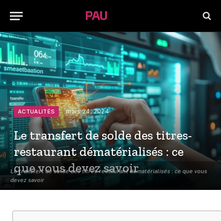
mars 24, 2024
ACTUALITÉS
Le transfert de solde des titres-
restaurant dématérialisés : ce
que vous devez savoir
Le transfert de solde des titres-restaurant dématérialisés : ce que vous
devez savoir