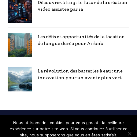
Découvrez kling : le futur de la création
vidéo assistée par ia
Les défis et opportunités de la location
de longue durée pour Airbnb
La révolution des batteries à eau : une
innovation pour un avenir plus vert
Nous utilisons des cookies pour vous garantir la meilleure
© 2026 Pau info - Toutes les informations de la ville de Pau |
expérience sur notre site web. Si vous continuez à utiliser ce
Mentions Légales
|
Contactez nous
|
Notre équipe
site, nous supposerons que vous en êtes satisfait.