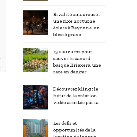
Rivalité amoureuse :
une rixe nocturne
éclate à Bayonne, un
blessé grave
15 000 euros pour
sauver le canard
basque Kriaxera, une
race en danger
Découvrez kling : le
futur de la création
vidéo assistée par ia
Les défis et
opportunités de la
location de longue