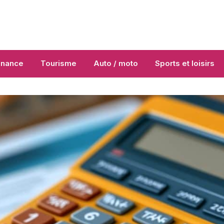
inance
Tourisme
Auto / moto
Sports et loisirs