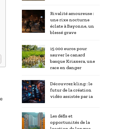
Rivalité amoureuse :
une rixe nocturne
éclate à Bayonne, un
blessé grave
15 000 euros pour
sauver le canard
basque Kriaxera, une
race en danger
Découvrez kling : le
futur de la création
vidéo assistée par ia
ue
Les défis et
opportunités de la
location de longue