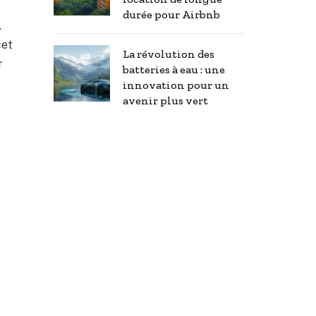
durée pour Airbnb
.
cet
La révolution des
r
batteries à eau : une
innovation pour un
avenir plus vert