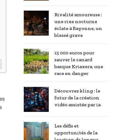
Rivalité amoureuse :
une rixe nocturne
éclate à Bayonne, un
blessé grave
15 000 euros pour
sauver le canard
basque Kriaxera, une
race en danger
s
Découvrez kling : le
futur de la création
es
vidéo assistée par ia
e
Les défis et
opportunités de la
location de longue