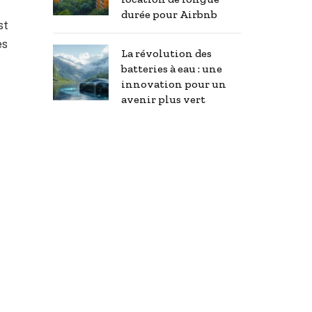
durée pour Airbnb
st
es
La révolution des
batteries à eau : une
innovation pour un
avenir plus vert