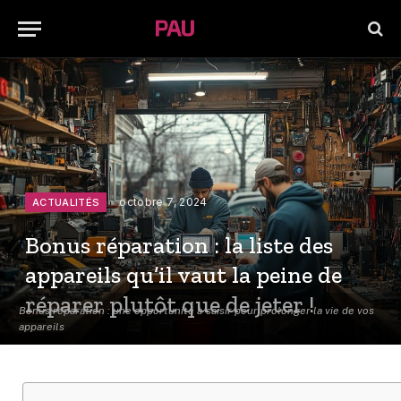
octobre 7, 2024
ACTUALITÉS
Bonus réparation : la liste des
appareils qu’il vaut la peine de
réparer plutôt que de jeter !
Bonus réparation : une opportunité à saisir pour prolonger la vie de vos
appareils