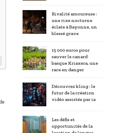
Rivalité amoureuse :
une rixe nocturne
éclate à Bayonne, un
blessé grave
15 000 euros pour
sauver le canard
basque Kriaxera, une
race en danger
Découvrez kling : le
futur de la création
vidéo assistée par ia
 de
Les défis et
opportunités de la
location de longue