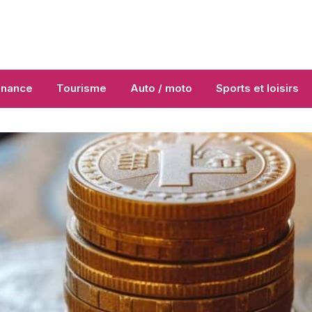
inance
Tourisme
Auto / moto
Sports et loisirs