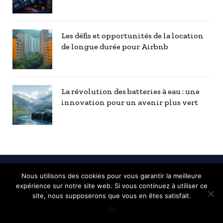
Les défis et opportunités de la location
de longue durée pour Airbnb
La révolution des batteries à eau : une
innovation pour un avenir plus vert
Nous utilisons des cookies pour vous garantir la meilleure
© 2026 Pau info - Toutes les informations de la ville de Pau |
expérience sur notre site web. Si vous continuez à utiliser ce
Mentions Légales
|
Contactez nous
|
Notre équipe
site, nous supposerons que vous en êtes satisfait.
Ok